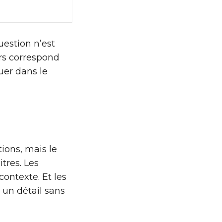
uestion n’est
urs correspond
uer dans le
ons, mais le
tres. Les
contexte. Et les
 un détail sans