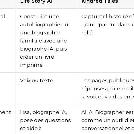
Life Story AI
Kindred Tales
pal
Construire une
Capturer l’histoire 
autobiographie ou
grand-parent dans
une biographie
relié
familiale avec une
biographe IA, puis
créer un livre
imprimé
Voix ou texte
Les pages publiques
réponses par e-mail, 
la voix et via des ent
ment
Lisa, biographe IA,
Ali AI Biographer es
pose des questions
comme un outil d’e
et aide à
conversationnel et 