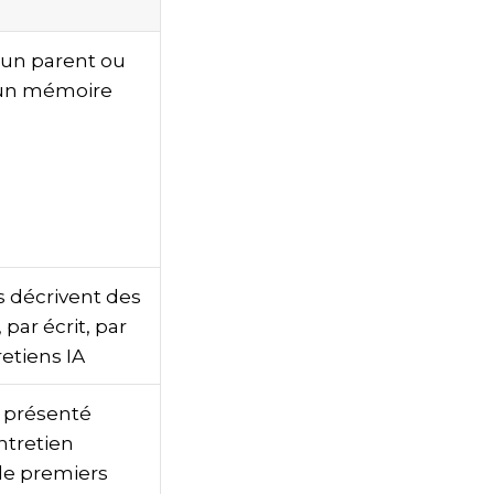
d’un parent ou
 un mémoire
 décrivent des
par écrit, par
retiens IA
t présenté
ntretien
de premiers