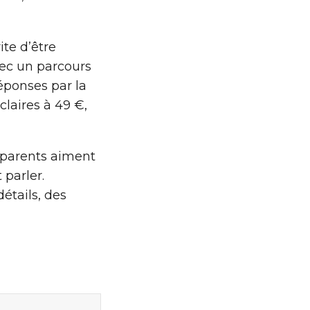
ite d’être
avec un parcours
éponses par la
 claires à 49 €,
 parents aiment
 parler.
étails, des