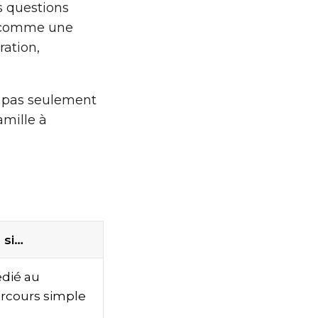
s questions
ie comme une
ration,
st pas seulement
amille à
 si…
édié au
arcours simple