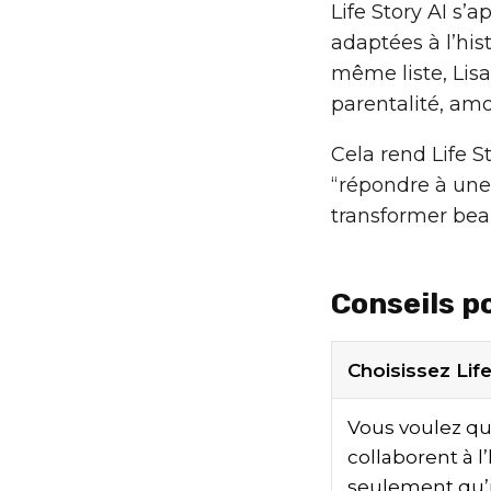
Life Story AI s’
adaptées à l’his
même liste, Lisa 
parentalité, amo
Cela rend Life S
“répondre à une 
transformer bea
Conseils p
Choisissez Life
Vous voulez qu
collaborent à l’
seulement qu’ils