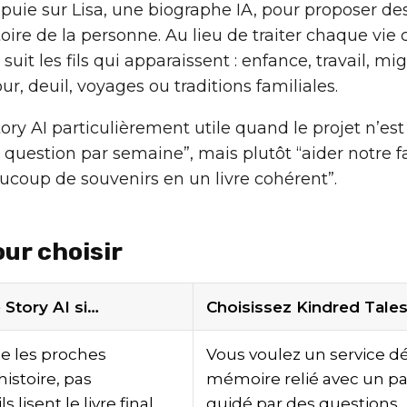
appuie sur Lisa, une biographe IA, pour proposer de
toire de la personne. Au lieu de traiter chaque v
suit les fils qui apparaissent : enfance, travail, mig
ur, deuil, voyages ou traditions familiales.
tory AI particulièrement utile quand le projet n’e
question par semaine”, mais plutôt “aider notre f
ucoup de souvenirs en un livre cohérent”.
our choisir
 Story AI si…
Choisissez Kindred Tales
e les proches
Vous voulez un service d
histoire, pas
mémoire relié avec un p
 lisent le livre final
guidé par des questions