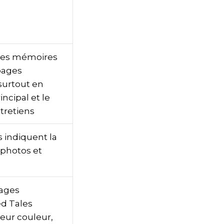
 les mémoires
 pages
surtout en
incipal et le
tretiens
 indiquent la
 photos et
pages
ed Tales
ieur couleur,